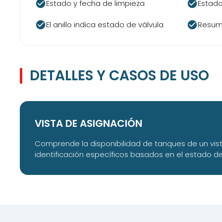
check_circle
check_circle
Estado y fecha de limpieza
Estado
check_circle
check_circle
El anillo indica estado de válvula
Resume
DETALLES Y CASOS DE USO
VISTA DE ASIGNACIÓN
Comprende la disponibilidad de tanques de un vis
identificación específicos basados en el estado de