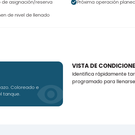
check_circle
 de asignación/reserva
Próxima operación plane
n de nivel de llenado
VISTA DE CONDICION
Identifica rápidamente tar
programado para llenarse,
visibility
tazo. Coloreado e
l tanque.