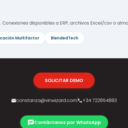
 Conexiones disponibles a ERP, archivos Excel/csv o alm
cación Multifactor
BlendedTech
SOLICITAR DEMO
constanza@vinwizard.com
+34 722854883
email
phone
chat
Contáctanos por WhatsApp