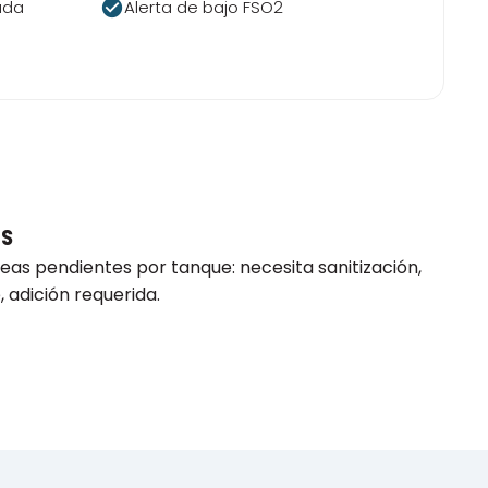
check_circle
ada
Alerta de bajo FSO2
ES
eas pendientes por tanque: necesita sanitización,
 adición requerida.