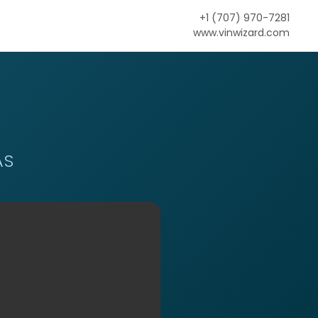
+1 (707) 970-7281
www.vinwizard.com
AS